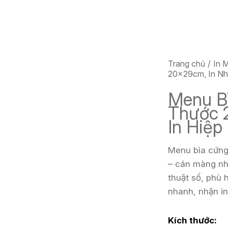
Trang chủ
In 
20x29cm, In Nha
Menu Bì
Thước 
In Hiệp
Menu bìa cứng 
– cán màng nh
thuật số, phù 
nhanh, nhận in
Kích thước: