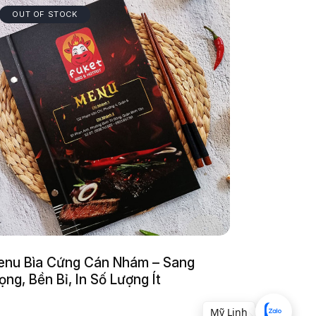
OUT OF STOCK
nu Bìa Cứng Cán Nhám – Sang
ọng, Bền Bỉ, In Số Lượng Ít
Mỹ Linh