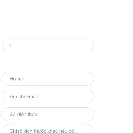
:
*
: