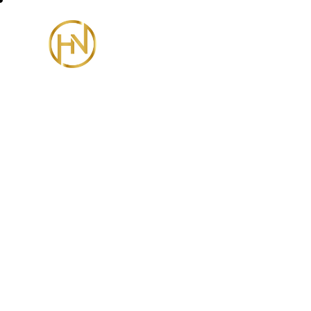
Menu Bì
20x29cm