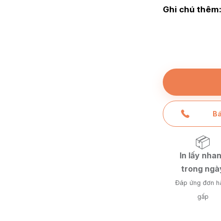
Ghi chú thêm
Bá
📦
In lấy nha
trong ngà
Đáp ứng đơn h
gấp