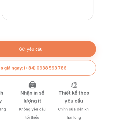
:
o giá ngay: (+84) 0938 593 786
🖨️
🎨
nh
Nhận in số
Thiết kế theo
y
lượng ít
yêu cầu
àng
Không yêu cầu
Chỉnh sửa đến khi
tối thiểu
hài lòng