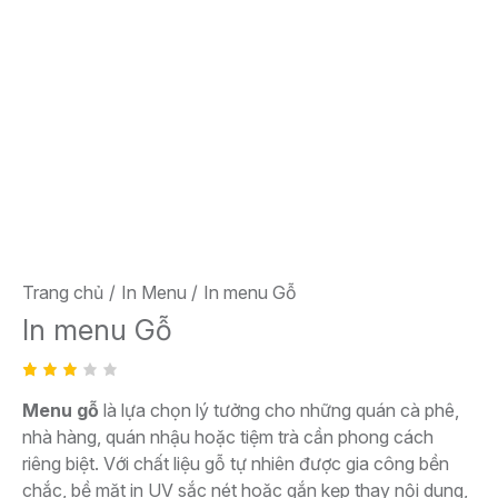
Trang chủ
In Menu
In menu Gỗ
In menu Gỗ
3.00
2
Menu gỗ
là lựa chọn lý tưởng cho những quán cà phê,
trên
5 dựa
nhà hàng, quán nhậu hoặc tiệm trà cần phong cách
trên
đánh
riêng biệt. Với chất liệu gỗ tự nhiên được gia công bền
giá
chắc, bề mặt in UV sắc nét hoặc gắn kẹp thay nội dung,