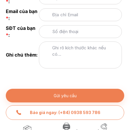
*
:
Email của bạn
*
:
SĐT của bạn
*
:
Ghi chú thêm:
Báo giá ngay: (+84) 0938 593 786
🖨️
🎨
📦