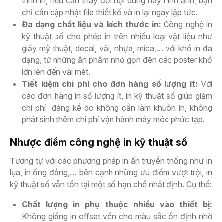
trình in, nếu cần thay đổi nội dung hay hình ảnh, bạn
chỉ cần cập nhật file thiết kế và in lại ngay lập tức.
Đa dạng chất liệu và kích thước in:
Công nghệ in
kỹ thuật số cho phép in trên nhiều loại vật liệu như
giấy mỹ thuật, decal, vải, nhựa, mica,… với khổ in đa
dạng, từ những ấn phẩm nhỏ gọn đến các poster khổ
lớn lên đến vài mét.
Tiết kiệm chi phí cho đơn hàng số lượng ít:
Với
các đơn hàng in số lượng ít, in kỹ thuật số giúp giảm
chi phí đáng kể do không cần làm khuôn in, không
phát sinh thêm chi phí vận hành máy móc phức tạp.
Nhược điểm công nghệ in kỹ thuật số
Tương tự với các phương pháp in ấn truyền thống như in
lụa, in ống đồng,… bên cạnh những ưu điểm vượt trội, in
kỹ thuật số vẫn tồn tại một số hạn chế nhất định. Cụ thể:
Chất lượng in phụ thuộc nhiều vào thiết bị:
Không giống in offset vốn cho màu sắc ổn định nhờ