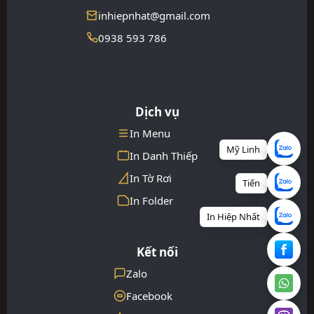
inhiepnhat@gmail.com
0938 593 786
Dịch vụ
In Menu
Mỹ Linh
In Danh Thiếp
In Tờ Rơi
Tiến
In Folder
In Hiệp Nhất
Kết nối
Zalo
Facebook