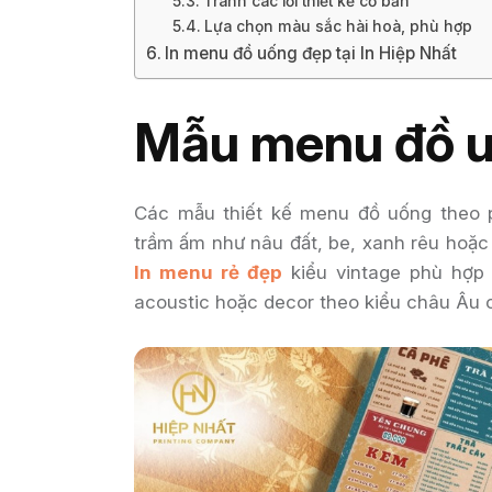
Tránh các lỗi thiết kế cơ bản
Lựa chọn màu sắc hài hoà, phù hợp
In menu đồ uống đẹp tại In Hiệp Nhất
Mẫu menu đồ u
Các mẫu thiết kế menu đồ uống theo
trầm ấm như nâu đất, be, xanh rêu hoặc p
In menu rẻ đẹp
kiểu vintage phù hợp 
acoustic hoặc decor theo kiểu châu Âu c