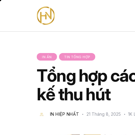
IN ẤN
TIN TỔNG HỢP
Tổng hợp các
kế thu hút
IN HIỆP NHẤT
21 Tháng 8, 2025
1K