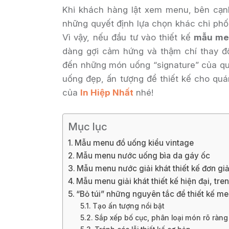
Khi khách hàng lật xem menu, bên cạn
những quyết định lựa chọn khác chi phối
Vì vậy, nếu đầu tư vào thiết kế
mẫu me
dàng gợi cảm hứng và thậm chí thay đ
đến những món uống “signature” của q
uống đẹp, ấn tượng để thiết kế cho quá
của
In Hiệp Nhất
nhé!
Mục lục
Mẫu menu đồ uống kiểu vintage
Mẫu menu nước uống bìa da gáy ốc
Mẫu menu nước giải khát thiết kế đơn gi
Mẫu menu giải khát thiết kế hiện đại, tre
“Bỏ túi” những nguyên tắc để thiết kế m
Tạo ấn tượng nổi bật
Sắp xếp bố cục, phân loại món rõ ràng