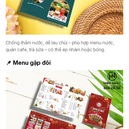
Chống thấm nước, dễ lau chùi – phù hợp menu nước,
quán cafe, trà sữa – có thể ép nhám hoặc bóng.
📌 Menu gập đôi