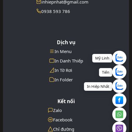
inhiepnhat@gmail.com
0938 593 786
Dịch vụ
In Menu
Mỹ Linh
In Danh Thiếp
In Tờ Rơi
Tiến
In Folder
In Hiệp Nhất
Kết nối
Zalo
Facebook
Chỉ đường